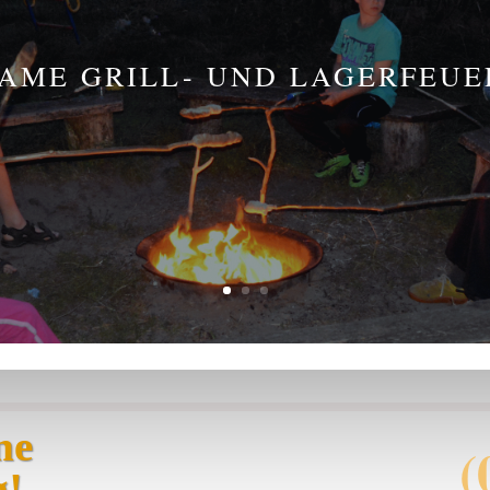
AME GRILL- UND LAGERFEU
ne
(
g!