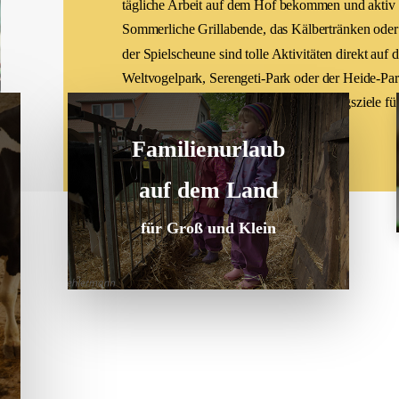
tägliche Arbeit auf dem Hof bekommen und aktiv 
Sommerliche Grillabende, das Kälbertränken oder
der Spielscheune sind tolle Aktivitäten direkt auf
Weltvogelpark, Serengeti-Park oder der Heide-Par
direkt um die Ecke und sind tolle Ausflugsziele fü
Familie.
Familienurlaub
auf dem Land
für Groß und Klein