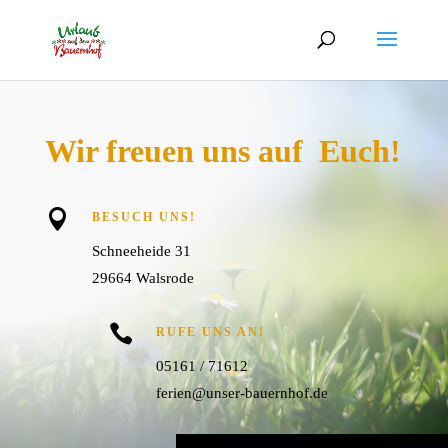
Wir freuen uns auf Euch!

BESUCH UNS!
Schneeheide 31
29664 Walsrode

RUFE UNS AN!
05161 / 71612
ferien@unser-bauernhof.de